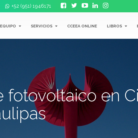
+52 (951) 1946171
 EQUIPO
SERVICIOS
CCEEA ONLINE
LIBROS
 fotovoltaico en 
aulipas