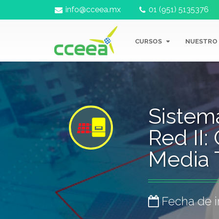
info@cceea.mx
01 (951) 5135376
CURSOS
NUESTRO
Sistema
Red II:
Media 
Fecha de in